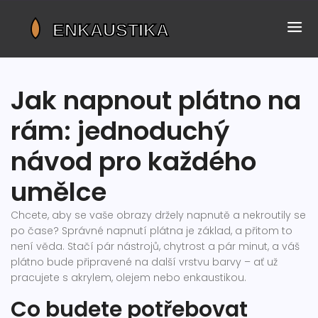
Jak napnout plátno na
rám: jednoduchý
návod pro každého
umělce
Chcete, aby se vaše obrazy držely napnutě a nekroutily se
po čase? Správné napnutí plátna je základ, a přitom to
není věda. Stačí pár nástrojů, chytrost a pár minut, a váš
plátno bude připravené na další vrstvu barvy – ať už
pracujete s akrylem, olejem nebo enkaustikou.
Co budete potřebovat