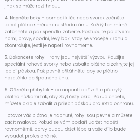
jinak se může roztrhnout.
4. Napněte boky
– pomocí klíče nebo svorek začněte
tahat plátno směrem ke středu rámu. Každý tah mírně
zatáhněte a pak špendlík zaberte. Postupujte po čtverci:
horní, pravý, spodní, levý bok. Vždy se vracejte k rohu a
zkontrolujte, jestli je napětí rovnoměrné.
5. Dokončete rohy
– rohy jsou největší výzvou. Použijte
speciální rohové svorky nebo zabalte plátno a zakryjte jej
lepicí páskou. Pak pevně přitáhněte, aby se plátno
nezatáhlo do špatného úhlu.
6. Ořízněte přebytek
– po napnutí odřízněte překrytý
plátno nůžkami tak, aby zbyl čistý okraj. Pokud chcete,
můžete okraje zabalit a přilepit páskou pro extra ochranu.
Hotovo! Váš plátno je napnuté, rohy jsou pevné a můžete
začít malovat. Pokud se vám podaří udržet napětí
rovnoměrně, barvy budou držet lépe a vaše dílo bude
vypadat profesionálně.