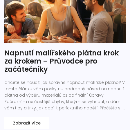
Napnutí malířského plátna krok
za krokem – Průvodce pro
začátečníky
Chcete se naučit, jak správně napnout malířské plátno? V
tomto článku vám poskytnu podrobný návod na napnutí
plátna od výběru materiálů až po finální úpravy.
Zdůrazním nejčastější chyby, kterým se vyhnout, a dám
vám tipy a triky, jak docílit perfektního napětí. Přečtěte si o
tom, jak zlepšit svou praxi v malování a přivedete svá
umělecká díla na novou úroveň.
Zobrazit více