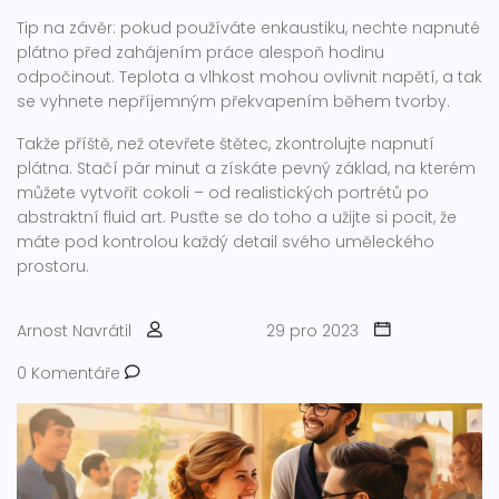
Tip na závěr: pokud používáte enkaustiku, nechte napnuté
plátno před zahájením práce alespoň hodinu
odpočinout. Teplota a vlhkost mohou ovlivnit napětí, a tak
se vyhnete nepříjemným překvapením během tvorby.
Takže příště, než otevřete štětec, zkontrolujte napnutí
plátna. Stačí pár minut a získáte pevný základ, na kterém
můžete vytvořit cokoli – od realistických portrétů po
abstraktní fluid art. Pusťte se do toho a užijte si pocit, že
máte pod kontrolou každý detail svého uměleckého
prostoru.
Arnost Navrátil
29 pro 2023
0 Komentáře