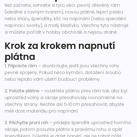
Než začnete, sehněte si tyto věci: pevný dřevěný rám
(ideálně s rovným tvarem), novou plátně, lepicí pásku
nebo šňůru, špendlíky, klíč na napínání (nebo speciální
napínací svorky), a malý kladívko. Všechny tyto nástroje
si můžete pořídit v hobby obchodě a nejsou drahé.
Krok za krokem napnutí
plátna
1. Připravte rám
– zkontrolujte, jestli jsou všechny rohy
pevně spojeny. Pokud něco kymácí, dotažení šroubů
nebo lepidlo vám ušetří budoucí problémy.
2. Položte plátno
– rozetřete plátno přes rám tak, aby byl
uprostřed volný a okraje přesahovaly rovnoměrně na
všechny strany. Nechte asi 5‑10 cm přesahovat, abyste
měli dost materiálu pro napínání.
3. Přichyťte první roh
– přidejte špendlík uprostřed horního
okraje, potom posuňte plátno k pravému rohu a opět
špendlíkem. Důležité je držet napětí, ale ne tahat příliš,