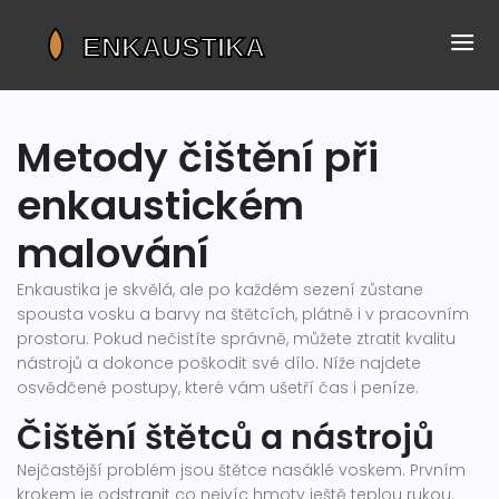
Metody čištění při
enkaustickém
malování
Enkaustika je skvělá, ale po každém sezení zůstane
spousta vosku a barvy na štětcích, plátně i v pracovním
prostoru. Pokud nečistíte správně, můžete ztratit kvalitu
nástrojů a dokonce poškodit své dílo. Níže najdete
osvědčené postupy, které vám ušetří čas i peníze.
Čištění štětců a nástrojů
Nejčastější problém jsou štětce nasáklé voskem. Prvním
krokem je odstranit co nejvíc hmoty ještě teplou rukou.