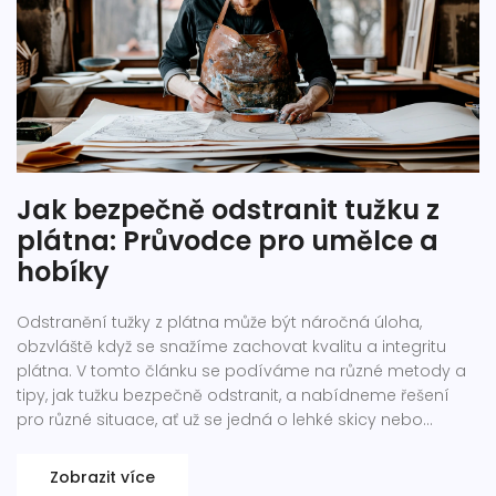
Jak bezpečně odstranit tužku z
plátna: Průvodce pro umělce a
hobíky
Odstranění tužky z plátna může být náročná úloha,
obzvláště když se snažíme zachovat kvalitu a integritu
plátna. V tomto článku se podíváme na různé metody a
tipy, jak tužku bezpečně odstranit, a nabídneme řešení
pro různé situace, ať už se jedná o lehké skicy nebo
hluboko zakořeněné stopy. Od předbežného testování na
neviditelném místě až po konkrétní produkty a domácí
Zobrazit více
přípravky, zjistíme, jak dosáhnout nejlepších výsledků bez