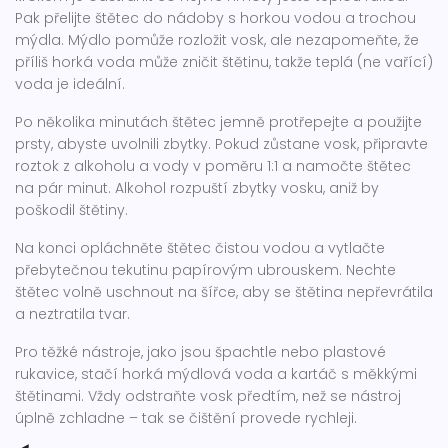
Pak přelijte štětec do nádoby s horkou vodou a trochou
mýdla. Mýdlo pomůže rozložit vosk, ale nezapomeňte, že
příliš horká voda může zničit štětinu, takže teplá (ne vařící)
voda je ideální.
Po několika minutách štětec jemně protřepejte a použijte
prsty, abyste uvolnili zbytky. Pokud zůstane vosk, připravte
roztok z alkoholu a vody v poměru 1:1 a namočte štětec
na pár minut. Alkohol rozpuští zbytky vosku, aniž by
poškodil štětiny.
Na konci opláchněte štětec čistou vodou a vytlačte
přebytečnou tekutinu papírovým ubrouskem. Nechte
štětec volně uschnout na šířce, aby se štětina nepřevrátila
a neztratila tvar.
Pro těžké nástroje, jako jsou špachtle nebo plastové
rukavice, stačí horká mýdlová voda a kartáč s měkkými
štětinami. Vždy odstraňte vosk předtím, než se nástroj
úplně zchladne – tak se čištění provede rychleji.