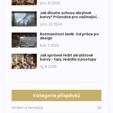
pro, 31 2023
Jak dlouho schnou akrylové
barvy? Průvodce pro začínající
malíře
úno, 22 2024
Rozmanitost šedé: Od práce po
design
kvě, 2 2024
Jak správně ředit akrylátové
barvy - tipy, ředidla a postupy
říj, 8 2025
Kategorie příspěvků
Umění a řemesla
20