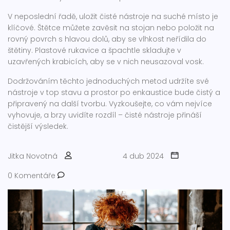
V neposlední řadě, uložit čisté nástroje na suché místo je
klíčové. Štětce můžete zavěsit na stojan nebo položit na
rovný povrch s hlavou dolů, aby se vlhkost neřídila do
štětiny. Plastové rukavice a špachtle skladujte v
uzavřených krabicích, aby se v nich neusazoval vosk.
Dodržováním těchto jednoduchých metod udržíte své
nástroje v top stavu a prostor po enkaustice bude čistý a
připravený na další tvorbu. Vyzkoušejte, co vám nejvíce
vyhovuje, a brzy uvidíte rozdíl – čisté nástroje přináší
čistější výsledek.
Jitka Novotná
4 dub 2024
0 Komentáře