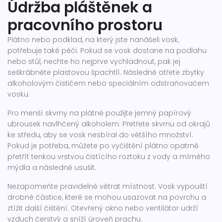
Údržba pláštěnek a
pracovního prostoru
Plátno nebo podklad, na který jste nanášeli vosk,
potřebuje také péči. Pokud se vosk dostane na podlahu
nebo stůl, nechte ho nejprve vychladnout, pak jej
seškrábněte plastovou špachtlí. Následně otřete zbytky
alkoholovým čističem nebo speciálním odstraňovačem
vosku.
Pro menší skvrny na plátně použijte jemný papírový
ubrousek navlhčený alkoholem. Přetřete skvrnu od okrajů
ke středu, aby se vosk nesbíral do většího množství.
Pokud je potřeba, můžete po vyčištění plátno opatrně
přetřít tenkou vrstvou čistícího roztoku z vody a mírného
mýdla a následně usušit.
Nezapomeňte pravidelně větrat místnost. Vosk vypouští
drobné částice, které se mohou usazovat na povrchu a
ztížit další čištění. Otevřený okno nebo ventilátor udrží
vzduch čerstvý a sníží úroveň prachu.