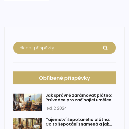
poškození vašeho díla.
Oblíbené příspěvky
Jak správně zarámovat plátno:
Průvodce pro začínající umělce
led, 2 2024
Tajemství šepotaného plátna:
Co to šepotání znamená a jak
ovlivňuje naše umění