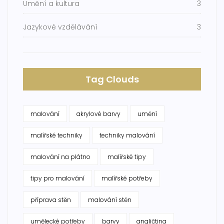
Umění a kultura
3
Jazykové vzdělávání
3
Tag Clouds
malování
akrylové barvy
umění
malířské techniky
techniky malování
malování na plátno
malířské tipy
tipy pro malování
malířské potřeby
příprava stěn
malování stěn
umělecké potřeby
barvy
angličtina