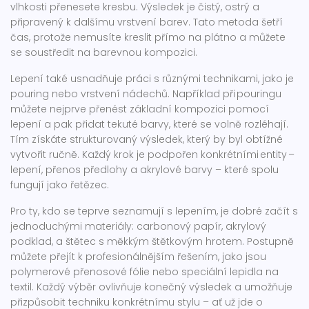
vlhkosti přenesete kresbu. Výsledek je čistý, ostrý a
připravený k dalšímu vrstvení barev. Tato metoda šetří
čas, protože nemusíte kreslit přímo na plátno a můžete
se soustředit na barevnou kompozici.
Lepení také usnadňuje práci s různými technikami, jako je
pouring nebo vrstvení nádechů. Například při pouringu
můžete nejprve přenést základní kompozici pomocí
lepení a pak přidat tekuté barvy, které se volně rozléhají.
Tím získáte strukturovaný výsledek, který by byl obtížné
vytvořit ručně. Každý krok je podpořen konkrétními entity –
lepení, přenos předlohy a akrylové barvy – které spolu
fungují jako řetězec.
Pro ty, kdo se teprve seznamují s lepením, je dobré začít s
jednoduchými materiály: carbonový papír, akrylový
podklad, a štětec s měkkým štětkovým hrotem. Postupně
můžete přejít k profesionálnějším řešením, jako jsou
polymerové přenosové fólie nebo speciální lepidla na
textil. Každý výběr ovlivňuje konečný výsledek a umožňuje
přizpůsobit techniku konkrétnímu stylu – ať už jde o