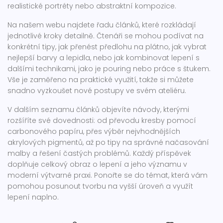
realistické portréty nebo abstraktní kompozice.
Na našem webu najdete řadu článků, které rozkládají
jednotlivé kroky detailně. Čtenáři se mohou podívat na
konkrétní tipy, jak přenést předlohu na plátno, jak vybrat
nejlepší barvy a lepidla, nebo jak kombinovat lepení s
dalšími technikami, jako je pouring nebo práce s štukem.
Vše je zaměřeno na praktické využití, takže si můžete
snadno vyzkoušet nové postupy ve svém ateliéru.
V dalším seznamu článků objevíte návody, kterými
rozšíříte své dovednosti: od převodu kresby pomocí
carbonového papíru, přes výběr nejvhodnějších
akrylových pigmentů, až po tipy na správné načasování
malby a řešení častých problémů. Každý příspěvek
doplňuje celkový obraz o lepení a jeho významu v
moderní výtvarné praxi. Ponořte se do témat, která vám
pomohou posunout tvorbu na vyšší úroveň a využít
lepení naplno.