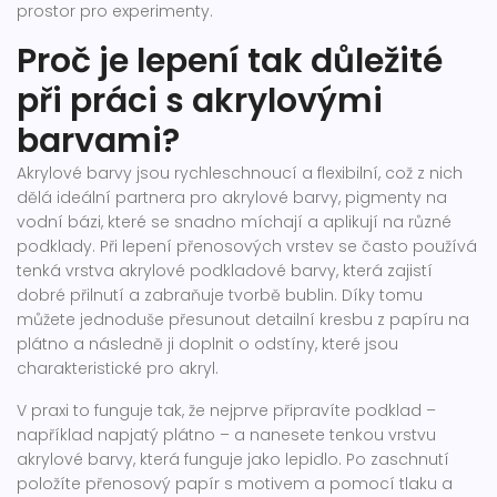
prostor pro experimenty.
Proč je lepení tak důležité
při práci s akrylovými
barvami?
Akrylové barvy jsou rychleschnoucí a flexibilní, což z nich
dělá ideální partnera pro
akrylové barvy
,
pigmenty na
vodní bázi, které se snadno míchají a aplikují na různé
podklady
. Při lepení přenosových vrstev se často používá
tenká vrstva akrylové podkladové barvy, která zajistí
dobré přilnutí a zabraňuje tvorbě bublin. Díky tomu
můžete jednoduše přesunout detailní kresbu z papíru na
plátno a následně ji doplnit o odstíny, které jsou
charakteristické pro akryl.
V praxi to funguje tak, že nejprve připravíte podklad –
například napjatý plátno – a nanesete tenkou vrstvu
akrylové barvy, která funguje jako lepidlo. Po zaschnutí
položíte přenosový papír s motivem a pomocí tlaku a