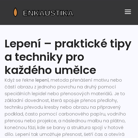
Lepení – praktické tipy
a techniky pro
každého umělce
Když se řekne
lepení
,
metoda přenášení motivu nebo
částí obrazu z jednoho povrchu na druhý pomocí
speciálních lepidel nebo přenosových materiálů
. Je to
základní dovednost, která spojuje
přenos předlohy
,
techniku převodu kresby nebo obrazu na připravený
podklad, často pomocí carbonového papíru, vodního
přenosu nebo projekce
, a následnou
malbu na plátno
,
konečnou fázi, kde se barvy a struktura spojí v hotové
dílo
. Lepení tak umožňuje přesnost, šetří čas a otevírá