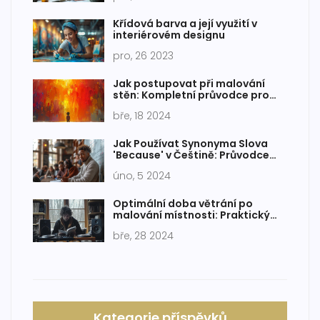
Křídová barva a její využití v
interiérovém designu
pro, 26 2023
Jak postupovat při malování
stěn: Kompletní průvodce pro
domácí kutily
bře, 18 2024
Jak Používat Synonyma Slova
'Because' v Češtině: Průvodce
Rozšířením Slovní Zásoby
úno, 5 2024
Optimální doba větrání po
malování místnosti: Praktický
průvodce
bře, 28 2024
Kategorie příspěvků