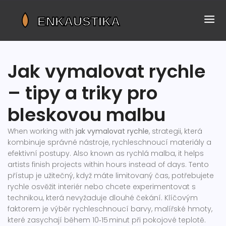
Jak vymalovat rychle
– tipy a triky pro
bleskovou malbu
When working with
jak vymalovat rychle
,
strategii, která
kombinuje správné nástroje, rychleschnoucí materiály a
efektivní postupy
. Also known as
rychlá malba
, it helps
artists finish projects within hours instead of days. Tento
přístup je užitečný, když máte limitovaný čas, potřebujete
rychle osvěžit interiér nebo chcete experimentovat s
technikou, která nevyžaduje dlouhé čekání. Klíčovým
faktorem je výběr
rychleschnoucí barvy
,
malířské hmoty,
které zasychají během 10‑15 minut při pokojové teplotě
.