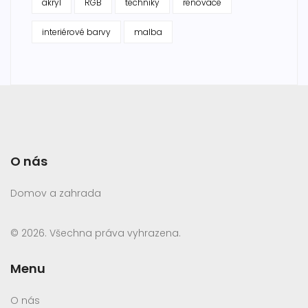
akryl
RGB
techniky
renovace
interiérové barvy
malba
O nás
Domov a zahrada
© 2026. Všechna práva vyhrazena.
Menu
O nás