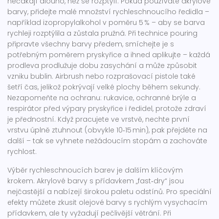
nečakají dlouho, než se rozptýlí. Pokud používáte akrylové
barvy, přidejte malé množství rychleschnoucího ředidla –
například izopropylalkohol v poměru 5 % – aby se barva
rychleji rozptýlila a zůstala pružná. Při technice pouring
připravte všechny barvy předem, smíchejte je s
potřebným poměrem pryskyřice a ihned aplikujte – každá
prodleva prodlužuje dobu zasychání a může způsobit
vzniku bublin. Airbrush nebo rozprašovací pistole také
šetří čas, jelikož pokrývají velké plochy během sekundy.
Nezapomeňte na ochranu: rukavice, ochranné brýle a
respirátor před výpary pryskyřice i ředidel, protože zdraví
je přednostní. Když pracujete ve vrstvě, nechte první
vrstvu úplně ztuhnout (obvykle 10‑15 min), pak přejděte na
další – tak se vyhnete nežádoucím stopám a zachováte
rychlost.
Výběr rychleschnoucích barev je dalším klíčovým
krokem. Akrylové barvy s přídavkem „fast‑dry“ jsou
nejčastější a nabízejí širokou paletu odstínů. Pro speciální
efekty můžete zkusit olejové barvy s rychlým vysychacím
přídavkem, ale ty vyžadují pečlivější větrání. Při