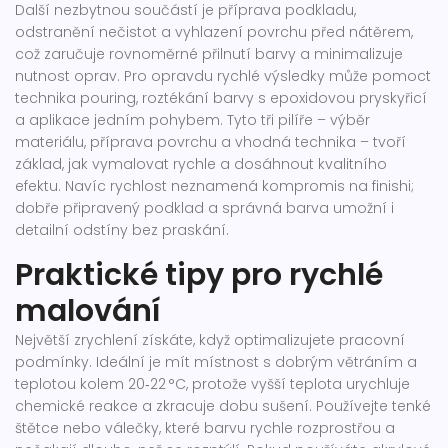
Další nezbytnou součástí je
příprava podkladu
,
odstranění nečistot a vyhlazení povrchu před nátěrem
,
což zaručuje rovnoměrné přilnutí barvy a minimalizuje
nutnost oprav. Pro opravdu rychlé výsledky může pomoct
technika pouring
,
roztékání barvy s epoxidovou pryskyřicí
a aplikace jedním pohybem
. Tyto tři pilíře – výběr
materiálu, příprava povrchu a vhodná technika – tvoří
základ, jak vymalovat rychle a dosáhnout kvalitního
efektu. Navíc rychlost neznamená kompromis na finishi;
dobře připravený podklad a správná barva umožní i
detailní odstíny bez praskání.
Praktické tipy pro rychlé
malování
Největší zrychlení získáte, když optimalizujete pracovní
podmínky. Ideální je mít místnost s dobrým větráním a
teplotou kolem 20‑22 °C, protože vyšší teplota urychluje
chemické reakce a zkracuje dobu sušení. Používejte tenké
štětce nebo válečky, které barvu rychle rozprostřou a