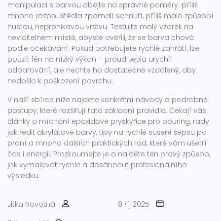
manipulaci s barvou dbejte na správné poměry: příliš
mnoho rozpouštědla zpomalí schnutí, příliš málo způsobí
hustou, nepronikavou vrstvu. Testujte malý vzorek na
neviditelném místě, abyste ověřili, že se barva chová
podle očekávání. Pokud potřebujete rychlé zahřátí, lze
použít fén na nízký výkon – proud tepla urychlí
odpařování, ale nechte ho dostatečně vzdálený, aby
nedošlo k poškození povrchu.
V naší sbírce níže najdete konkrétní návody a podrobné
postupy, které rozšiřují tato základní pravidla. Čekají vás
články o míchání epoxidové pryskyřice pro pouring, rady
jak ředit akrylátové barvy, tipy na rychlé sušení šepsu po
praní a mnoho dalších praktických rad, které vám ušetří
čas i energii. Prozkoumejte je a najděte ten pravý způsob,
jak vymalovat rychle a dosáhnout profesionálního
výsledku.
Jitka Novotná
9 říj 2025