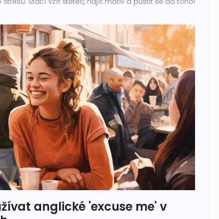
esu. Stačí vzít štětec, najít motiv a pustit se do toho!
ívat anglické 'excuse me' v