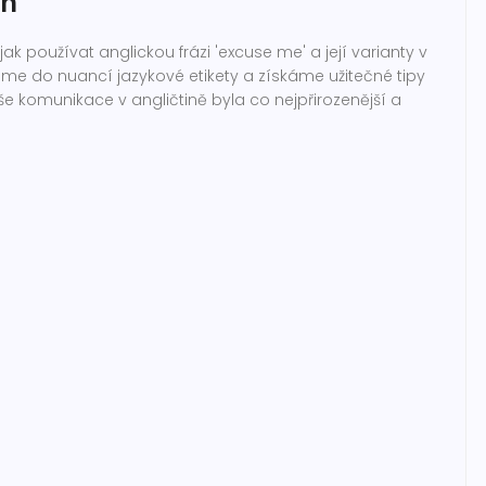
ch
k používat anglickou frázi 'excuse me' a její varianty v
eme do nuancí jazykové etikety a získáme užitečné tipy
aše komunikace v angličtině byla co nejpřirozenější a