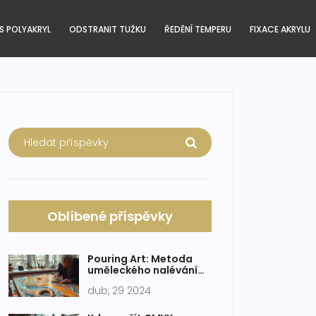
S POLYAKRYL
ODSTRANIT TUŽKU
ŘEDĚNÍ TEMPERU
FIXACE AKRYLU
Oblíbené příspěvky
Pouring Art: Metoda
uměleckého nalévání
pro začátečníky
dub, 29 2024