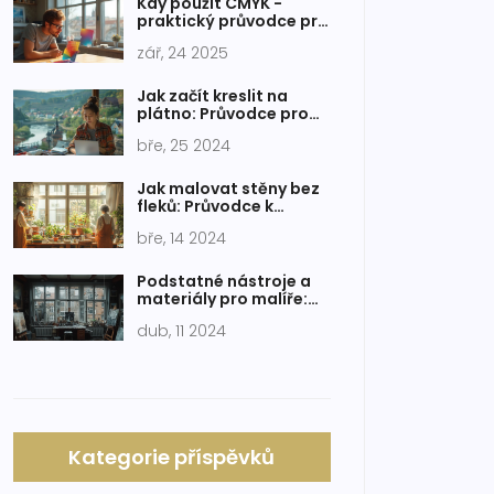
Kdy použít CMYK -
praktický průvodce pro
tisk a design
zář, 24 2025
Jak začít kreslit na
plátno: Průvodce pro
začátečníky
bře, 25 2024
Jak malovat stěny bez
fleků: Průvodce k
dokonalému výsledku
bře, 14 2024
Podstatné nástroje a
materiály pro malíře:
Co byste neměli
dub, 11 2024
opomenout
Kategorie příspěvků