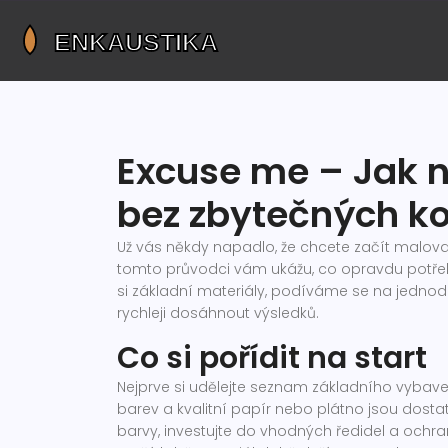
Excuse me – Jak 
bez zbytečných k
Už vás někdy napadlo, že chcete začít malovat, 
tomto průvodci vám ukážu, co opravdu potřeb
si základní materiály, podíváme se na jedno
rychleji dosáhnout výsledků.
Co si pořídit na start
Nejprve si udělejte seznam základního vybavení
barev a kvalitní papír nebo plátno jsou dostat
barvy, investujte do vhodných ředidel a ochr