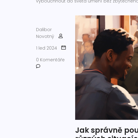
vybouchnout do světa umění bez zbytečného str
Dalibor
Novotný
1 led 2024
0 Komentáře
Jak správně použ