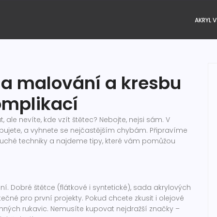
AKRYL V
na malování a kresbu
omplikací
ale nevíte, kde vzít štětec? Nebojte, nejsi sám. V
ujete, a vyhnete se nejčastějším chybám. Připravíme
duché techniky a najdeme tipy, které vám pomůžou
. Dobré štětce (flátkové i syntetické), sada akrylových
ečné pro první projekty. Pokud chcete zkusit i olejové
anných rukavic. Nemusíte kupovat nejdražší značky –