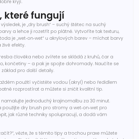
obře kryjí.
 které fungují
výsledek, je „dry brush“ – suchý štětec na suchý
vy a lehce ji rozetřít po plátně. Vytvoříte tak texturu,
toda je „wet‑on‑wet“ u akrylových barev – míchat barvy
živé efekty.
Kresba člověka nebo zvířete se skládá z kruhů, čar a
 tělo, končetiny – a pak je spojte dohromady. Naučíte se
 základ pro další detaily.
aždém použití vyčistěte vodou (akryl) nebo ředidlem
atně rozprostírat a můžete si zničit kvalitní tip.
kt: namalujte jednoduchý krajinomalbu za 30 minut.
a použijte dry brush pro stromy a wet‑on‑wet pro
t, jak různé techniky spolupracují, a dodá vám
čít?“, vězte, že s těmito tipy a trochou praxe můžete