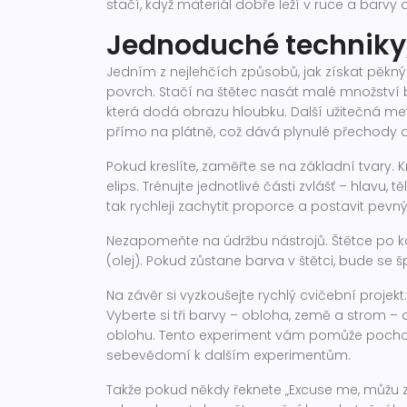
stačí, když materiál dobře leží v ruce a barvy d
Jednoduché techniky,
Jedním z nejlehčích způsobů, jak získat pěkný 
povrch. Stačí na štětec nasát malé množství bar
která dodá obrazu hloubku. Další užitečná me
přímo na plátně, což dává plynulé přechody a 
Pokud kreslíte, zaměřte se na základní tvary. 
elips. Trénujte jednotlivé části zvlášť – hlavu,
tak rychleji zachytit proporce a postavit pevný
Nezapomeňte na údržbu nástrojů. Štětce po k
(olej). Pokud zůstane barva v štětci, bude se šp
Na závěr si vyzkoušejte rychlý cvičební proje
Vyberte si tři barvy – obloha, země a strom – 
oblohu. Tento experiment vám pomůže pochopi
sebevědomí k dalším experimentům.
Takže pokud někdy řeknete „Excuse me, můžu za