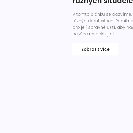
různých situací
V tomto článku se dozvíme, ja
různých kontextech. Pronikn
pro její správné užití, aby n
nejvíce respektující.
Zobrazit více