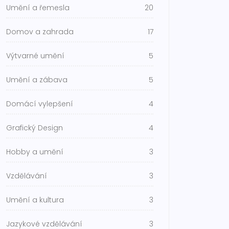
Umění a řemesla
20
Domov a zahrada
17
Výtvarné umění
5
Umění a zábava
5
Domácí vylepšení
4
Grafický Design
4
Hobby a umění
3
Vzdělávání
3
Umění a kultura
3
Jazykové vzdělávání
3