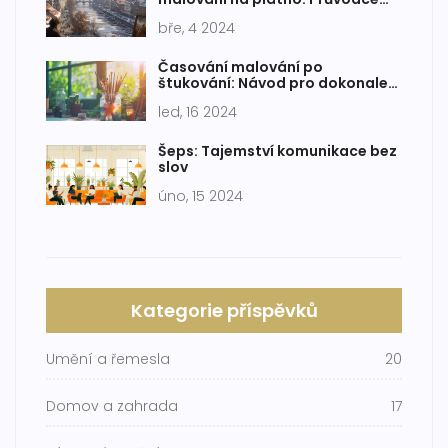
pro začínající umělce
bře, 4 2024
Časování malování po
štukování: Návod pro dokonale
hladké stěny
led, 16 2024
Šeps: Tajemství komunikace bez
slov
úno, 15 2024
Kategorie příspěvků
Umění a řemesla
20
Domov a zahrada
17