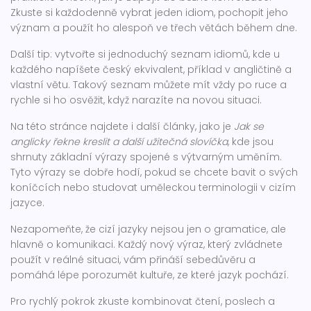
Zkuste si každodenně vybrat jeden idiom, pochopit jeho
význam a použít ho alespoň ve třech větách během dne.
Další tip: vytvořte si jednoduchý seznam idiomů, kde u
každého napíšete český ekvivalent, příklad v angličtině a
vlastní větu. Takový seznam můžete mít vždy po ruce a
rychle si ho osvěžit, když narazíte na novou situaci.
Na této stránce najdete i další články, jako je
Jak se
anglicky řekne kreslit a další užitečná slovíčka
, kde jsou
shrnuty základní výrazy spojené s výtvarným uměním.
Tyto výrazy se dobře hodí, pokud se chcete bavit o svých
koníčcích nebo studovat uměleckou terminologii v cizím
jazyce.
Nezapomeňte, že cizí jazyky nejsou jen o gramatice, ale
hlavně o komunikaci. Každý nový výraz, který zvládnete
použít v reálné situaci, vám přináší sebedůvěru a
pomáhá lépe porozumět kultuře, ze které jazyk pochází.
Pro rychlý pokrok zkuste kombinovat čtení, poslech a