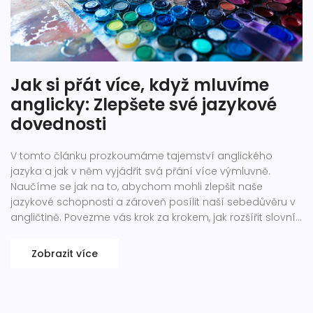
Jak si přát více, když mluvíme
anglicky: Zlepšete své jazykové
dovednosti
V tomto článku prozkoumáme tajemství anglického
jazyka a jak v něm vyjádřit svá přání více výmluvně.
Naučíme se jak na to, abychom mohli zlepšit naše
jazykové schopnosti a zároveň posílit naší sebedůvěru v
angličtině. Povezme vás krok za krokem, jak rozšířit slovní
zásobu, zlepšit výslovnost a stát se poutavějšími v
anglických konverzacích.
Zobrazit více