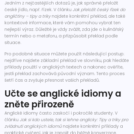
Jedním z nejčastějších dotazů je, jak správně přeložit
české jídlo, např. řízek. V článku
Jak přeložit český řízek do
angličtiny – tipy a triky
najdete konkrétní překlad, ale také
kontextové informace, které vám pomohou vybrat ten
nejlepší výraz. Důležité je vždy zvážit, zda jde o kulinářský
termín nebo o metaforu, a přizpůsobit překlad podle
situace.
Pro podobné situace můžete použít následující postup:
nejdříve najdete základní překlad ve slovníku, pak hledáte
příklady použití v anglických textech a nakonec ověříte,
jestli překlad zachovává původní význam. Tento proces
šetří čas a zvyšuje přesnost vašich překladů.
Učte se anglické idiomy a
zněte přirozeně
Anglické idiomy často zaskočí i pokročilé studenty. V
článku
Jak si kdo ustele, tak si lehne anglicky: Tipy a triky pro
zvládnutí anglických idiomů
najdete konkrétní příklady a
praktické cvičení, jak je zapojit do běžné konverzace.