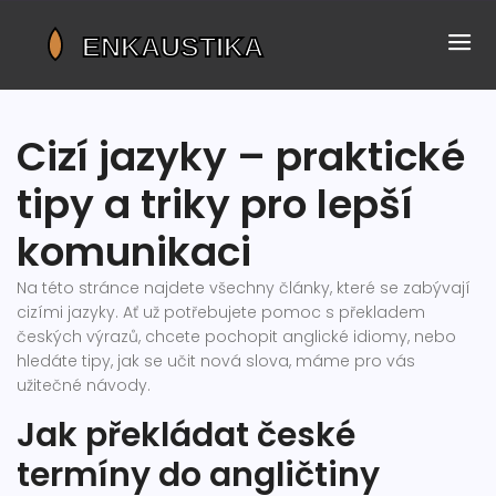
Cizí jazyky – praktické
tipy a triky pro lepší
komunikaci
Na této stránce najdete všechny články, které se zabývají
cizími jazyky. Ať už potřebujete pomoc s překladem
českých výrazů, chcete pochopit anglické idiomy, nebo
hledáte tipy, jak se učit nová slova, máme pro vás
užitečné návody.
Jak překládat české
termíny do angličtiny