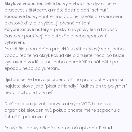
Akrýlové vodou ředitelné barvy
– vhodné, když chcete
pracovat s štětcem, a máte čas na delší schnutí.
Epoxidové barvy
– extrémně odolné, skvělé pro venkovní
plastové díly, ale vyžadují přesné míšení.
Polyuretanové nátěry
– poskytují vysoký les a tvrdost,
často se používají na autokřídla nebo sportovní
vybavení.
Pro většinu domácích projektů stačí akrýlový sprej nebo
vodou ředitelná akryl. Pokud ale plánujete něco, co bude
vystaveno vodě, slunci nebo chemikáliím, sáhněte po
epoxidu nebo polyuretanu.
Ujistěte se, že barva je určena přímo pro plast – v popisu
najdete slova jako "plastic friendly", "adhesion to polymer"
nebo "suitable for vinyl".
Dalším tipem je volit barvy s nízkým VOC (prchavé
organické sloučeniny), pokud chcete méně zápachu a
šetrnější práci uvnitř.
Po výběru barvy přichází samotná aplikace. Pokud