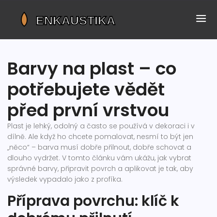
Barvy na plast – co
potřebujete vědět
před první vrstvou
Plast je lehký, odolný a často se používá v dekoraci i v
dílně. Ale když ho chcete pomalovat, nesmí to být jen
„něco“ – barva musí dobře přilnout, dobře schovat a
dlouho vydržet. V tomto článku vám ukážu, jak vybrat
správné barvy, připravit povrch a aplikovat je tak, aby
výsledek vypadalo jako z profíka.
Příprava povrchu: klíč k