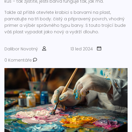
kus – tak zjistíte, jestli barva funguje tak, jak má.
Takže až příště otevřete krabici s barvami na plast,
pamatujte na tři body: čistý a připravený povrch, vhodný
primer a výběr správného typu barvy. S touto trojicí bude
váš plast vypadat jako nový a vydrží dlouho.
Dalibor Novotný
13 led 2024
0 Komentáře