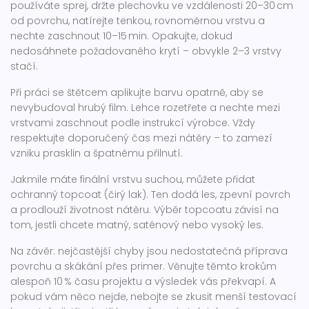
používáte sprej, držte plechovku ve vzdálenosti 20–30 cm
od povrchu, natírejte tenkou, rovnoměrnou vrstvu a
nechte zaschnout 10–15 min. Opakujte, dokud
nedosáhnete požadovaného krytí – obvykle 2–3 vrstvy
stačí.
Při práci se štětcem aplikujte barvu opatrně, aby se
nevybudoval hrubý film. Lehce rozetřete a nechte mezi
vrstvami zaschnout podle instrukcí výrobce. Vždy
respektujte doporučený čas mezi nátěry – to zamezí
vzniku prasklin a špatnému přilnutí.
Jakmile máte finální vrstvu suchou, můžete přidat
ochranný topcoat (čirý lak). Ten dodá les, zpevní povrch
a prodlouží životnost nátěru. Výběr topcoatu závisí na
tom, jestli chcete matný, saténový nebo vysoký les.
Na závěr: nejčastější chyby jsou nedostatečná příprava
povrchu a skákání přes primer. Věnujte těmto krokům
alespoň 10 % času projektu a výsledek vás překvapí. A
pokud vám něco nejde, nebojte se zkusit menší testovací