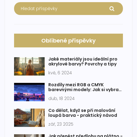
Oblíbené příspěvky
Jaké materiály jsou ideální pro
akrylové barvy? Povrchy a tipy
kvě, 6 2024
Rozdíly mezi RGB a CMYK
barevnými modely: Jak si vybrat
pro vaše projekty?
dub, 18 2024
Co dělat, když se při malování
loupá barva - praktický návod
zář, 23 2025
Jak přenést předlohu na plátno -