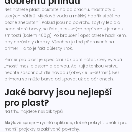
dobrému přilnutí
Než natřete plast, očistěte ho od prachu, mastnoty a
starých nátěrů. Mýdlová voda a měkký hadřík stačí na
běžné znečistění. Pokud jsou na povrchu zbytky lepidla
nebo staré barvy, setřete je brusným papírem s jemnou
zrnitostí (kolem 400 g). Po broušení opět otřete hadříkem,
aby nezůstaly drobky. Všechno je teď připravené na
primer – a to je fakt důležitý krok.
Primer pro plast je speciální základní nátěr, který vytvoří
„most“ mezi plastem a barvou. Aplikujte tenkou vrstvu,
nechte zaschnout dle návodu (obvykle 15–30 min). Bez
primeru se může barva odlupovat už po pár dnech.
Jaké barvy jsou nejlepší
pro plast?
Na trhu najdete několik typů:
Akrýlové spreje
– rychlá aplikace, dobré pokrytí, ideální pro
menší projekty a zakřivené povrchy.