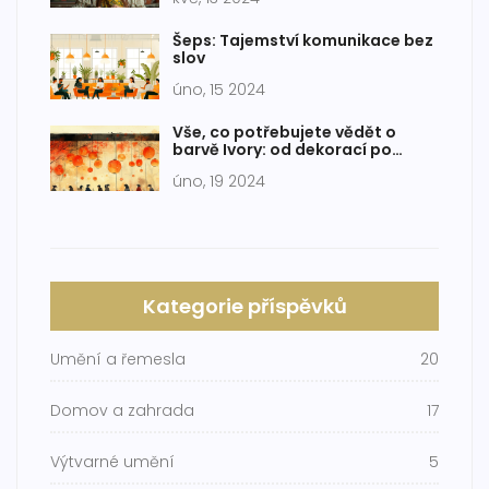
Šeps: Tajemství komunikace bez
slov
úno, 15 2024
Vše, co potřebujete vědět o
barvě Ivory: od dekorací po
módu
úno, 19 2024
Kategorie příspěvků
Umění a řemesla
20
Domov a zahrada
17
Výtvarné umění
5