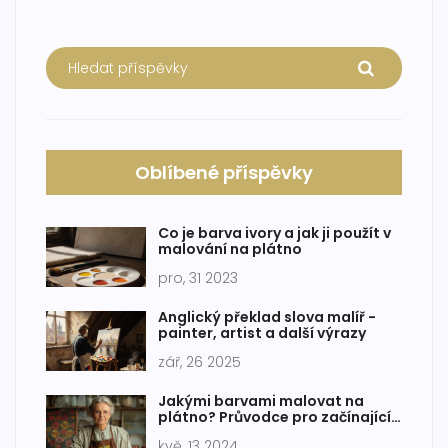
Oblíbené příspěvky
Co je barva ivory a jak ji použít v
malování na plátno
pro, 31 2023
Anglický překlad slova malíř -
painter, artist a další výrazy
zář, 26 2025
Jakými barvami malovat na
plátno? Průvodce pro začínající
umělce
kvě, 13 2024