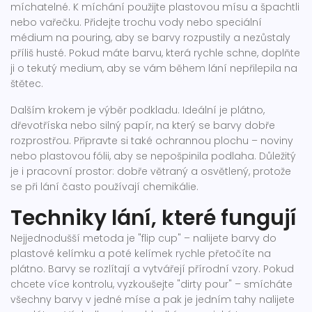
míchatelné. K míchání použijte plastovou mísu a špachtli
nebo vařečku. Přidejte trochu vody nebo speciální
médium na pouring, aby se barvy rozpustily a nezůstaly
příliš husté. Pokud máte barvu, která rychle schne, doplňte
ji o tekutý medium, aby se vám během lání nepřilepila na
štětec.
Dalším krokem je výběr podkladu. Ideální je plátno,
dřevotříska nebo silný papír, na který se barvy dobře
rozprostřou. Připravte si také ochrannou plochu – noviny
nebo plastovou fólii, aby se nepošpinila podlaha. Důležitý
je i pracovní prostor: dobře větraný a osvětlený, protože
se při lání často používají chemikálie.
Techniky lání, které fungují
Nejjednodušší metoda je "flip cup" – nalijete barvy do
plastové kelímku a poté kelímek rychle přetočíte na
plátno. Barvy se rozlítají a vytvářejí přírodní vzory. Pokud
chcete více kontrolu, vyzkoušejte "dirty pour" – smícháte
všechny barvy v jedné míse a pak je jedním tahy nalijete