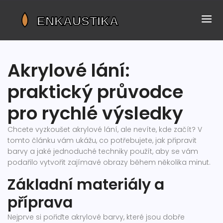
Akrylové lání:
praktický průvodce
pro rychlé výsledky
Chcete vyzkoušet akrylové lání, ale nevíte, kde začít? V
tomto článku vám ukážu, co potřebujete, jak připravit
barvy a jaké jednoduché techniky použít, aby se vám
podařilo vytvořit zajímavé obrazy během několika minut.
Základní materiály a
příprava
Nejprve si pořiďte akrylové barvy, které jsou dobře