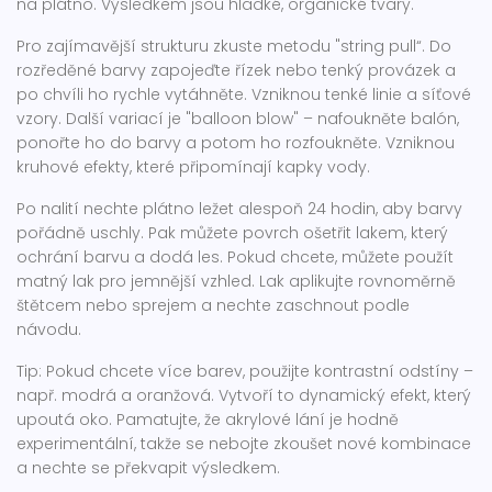
na plátno. Výsledkem jsou hladké, organické tvary.
Pro zajímavější strukturu zkuste metodu "string pull“. Do
rozředěné barvy zapojeďte řízek nebo tenký provázek a
po chvíli ho rychle vytáhněte. Vzniknou tenké linie a síťové
vzory. Další variací je "balloon blow" – nafoukněte balón,
ponořte ho do barvy a potom ho rozfoukněte. Vzniknou
kruhové efekty, které připomínají kapky vody.
Po nalití nechte plátno ležet alespoň 24 hodin, aby barvy
pořádně uschly. Pak můžete povrch ošetřit lakem, který
ochrání barvu a dodá les. Pokud chcete, můžete použít
matný lak pro jemnější vzhled. Lak aplikujte rovnoměrně
štětcem nebo sprejem a nechte zaschnout podle
návodu.
Tip: Pokud chcete více barev, použijte kontrastní odstíny –
např. modrá a oranžová. Vytvoří to dynamický efekt, který
upoutá oko. Pamatujte, že akrylové lání je hodně
experimentální, takže se nebojte zkoušet nové kombinace
a nechte se překvapit výsledkem.