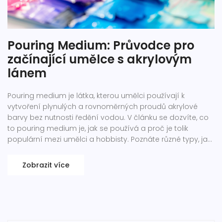
Pouring Medium: Průvodce pro
začínající umělce s akrylovým
lánem
Pouring medium je látka, kterou umělci používají k
vytvoření plynulých a rovnoměrných proudů akrylové
barvy bez nutnosti ředění vodou. V článku se dozvíte, co
to pouring medium je, jak se používá a proč je tolik
populární mezi umělci a hobbisty. Poznáte různé typy, jak
jej můžete sami vyrobit a jaké jsou techniky lání s využitím
tohoto zajímavého pomocníka pro akrylové malířství.
Zobrazit více