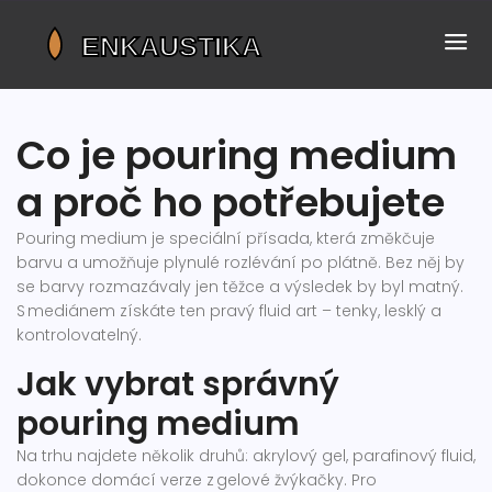
Co je pouring medium
a proč ho potřebujete
Pouring medium je speciální přísada, která změkčuje
barvu a umožňuje plynulé rozlévání po plátně. Bez něj by
se barvy rozmazávaly jen těžce a výsledek by byl matný.
S mediánem získáte ten pravý fluid art – tenky, lesklý a
kontrolovatelný.
Jak vybrat správný
pouring medium
Na trhu najdete několik druhů: akrylový gel, parafinový fluid,
dokonce domácí verze z gelové žvýkačky. Pro