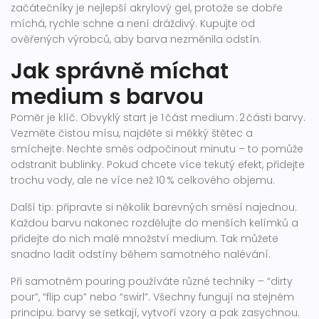
začátečníky je nejlepší akrylový gel, protože se dobře
míchá, rychle schne a není dráždivý. Kupujte od
ověřených výrobců, aby barva nezměnila odstín.
Jak správně míchat
medium s barvou
Poměr je klíč. Obvyklý start je 1 část medium : 2 části barvy.
Vezměte čistou mísu, najděte si měkký štětec a
smíchejte. Nechte směs odpočinout minutu – to pomůže
odstranit bublinky. Pokud chcete více tekutý efekt, přidejte
trochu vody, ale ne více než 10 % celkového objemu.
Další tip: připravte si několik barevných směsí najednou.
Každou barvu nakonec rozdělujte do menších kelímků a
přidejte do nich malé množství medium. Tak můžete
snadno ladit odstíny během samotného nalévání.
Při samotném pouring používáte různé techniky – “dirty
pour”, “flip cup” nebo “swirl”. Všechny fungují na stejném
principu: barvy se setkají, vytvoří vzory a pak zasychnou.