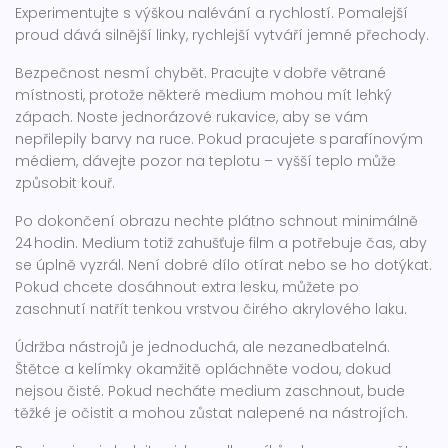
Experimentujte s výškou nalévání a rychlostí. Pomalejší
proud dává silnější linky, rychlejší vytváří jemné přechody.
Bezpečnost nesmí chybět. Pracujte v dobře větrané
místnosti, protože některé medium mohou mít lehký
zápach. Noste jednorázové rukavice, aby se vám
nepřilepily barvy na ruce. Pokud pracujete s parafínovým
médiem, dávejte pozor na teplotu – vyšší teplo může
způsobit kouř.
Po dokončení obrazu nechte plátno schnout minimálně
24 hodin. Medium totiž zahušťuje film a potřebuje čas, aby
se úplně vyzrál. Není dobré dílo otírat nebo se ho dotýkat.
Pokud chcete dosáhnout extra lesku, můžete po
zaschnutí natřít tenkou vrstvou čirého akrylového laku.
Údržba nástrojů je jednoduchá, ale nezanedbatelná.
Štětce a kelímky okamžitě opláchněte vodou, dokud
nejsou čisté. Pokud necháte medium zaschnout, bude
těžké je očistit a mohou zůstat nalepené na nástrojích.