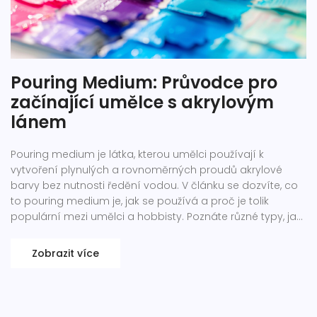
Pouring Medium: Průvodce pro
začínající umělce s akrylovým
lánem
Pouring medium je látka, kterou umělci používají k
vytvoření plynulých a rovnoměrných proudů akrylové
barvy bez nutnosti ředění vodou. V článku se dozvíte, co
to pouring medium je, jak se používá a proč je tolik
populární mezi umělci a hobbisty. Poznáte různé typy, jak
jej můžete sami vyrobit a jaké jsou techniky lání s využitím
tohoto zajímavého pomocníka pro akrylové malířství.
Zobrazit více