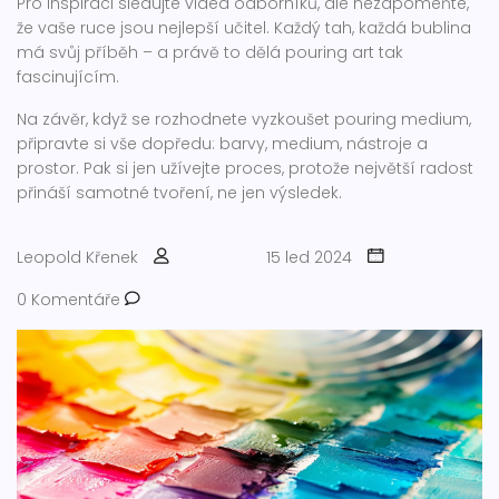
Pro inspiraci sledujte videa odborníků, ale nezapomeňte,
že vaše ruce jsou nejlepší učitel. Každý tah, každá bublina
má svůj příběh – a právě to dělá pouring art tak
fascinujícím.
Na závěr, když se rozhodnete vyzkoušet pouring medium,
připravte si vše dopředu: barvy, medium, nástroje a
prostor. Pak si jen užívejte proces, protože největší radost
přináší samotné tvoření, ne jen výsledek.
Leopold Křenek
15 led 2024
0 Komentáře