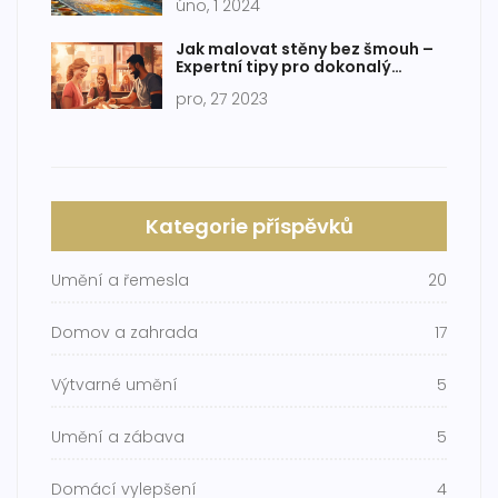
úno, 1 2024
Jak malovat stěny bez šmouh –
Expertní tipy pro dokonalý
výsledek
pro, 27 2023
Kategorie příspěvků
Umění a řemesla
20
Domov a zahrada
17
Výtvarné umění
5
Umění a zábava
5
Domácí vylepšení
4