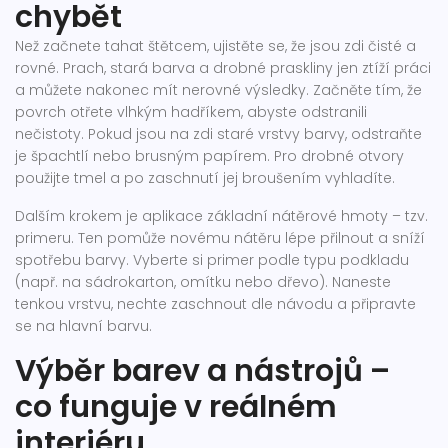
chybět
Než začnete tahat štětcem, ujistěte se, že jsou zdi čisté a
rovné. Prach, stará barva a drobné praskliny jen ztíží práci
a můžete nakonec mít nerovné výsledky. Začněte tím, že
povrch otřete vlhkým hadříkem, abyste odstranili
nečistoty. Pokud jsou na zdi staré vrstvy barvy, odstraňte
je špachtlí nebo brusným papírem. Pro drobné otvory
použijte tmel a po zaschnutí jej broušením vyhladíte.
Dalším krokem je aplikace základní nátěrové hmoty – tzv.
primeru. Ten pomůže novému nátěru lépe přilnout a sníží
spotřebu barvy. Vyberte si primer podle typu podkladu
(např. na sádrokarton, omítku nebo dřevo). Naneste
tenkou vrstvu, nechte zaschnout dle návodu a připravte
se na hlavní barvu.
Výběr barev a nástrojů –
co funguje v reálném
interiéru