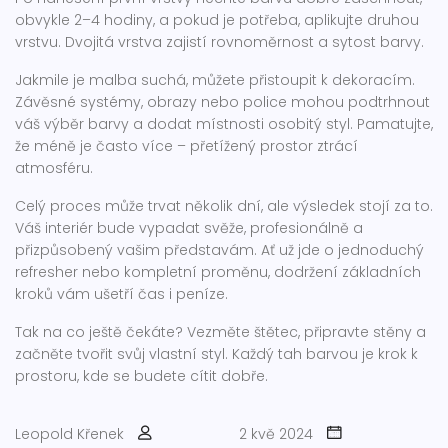
obvykle 2–4 hodiny, a pokud je potřeba, aplikujte druhou
vrstvu. Dvojitá vrstva zajistí rovnoměrnost a sytost barvy.
Jakmile je malba suchá, můžete přistoupit k dekoracím.
Závěsné systémy, obrazy nebo police mohou podtrhnout
váš výběr barvy a dodat místnosti osobitý styl. Pamatujte,
že méně je často více – přetížený prostor ztrácí
atmosféru.
Celý proces může trvat několik dní, ale výsledek stojí za to.
Váš interiér bude vypadat svěže, profesionálně a
přizpůsobený vašim představám. Ať už jde o jednoduchý
refresher nebo kompletní proměnu, dodržení základních
kroků vám ušetří čas i peníze.
Tak na co ještě čekáte? Vezměte štětec, připravte stěny a
začněte tvořit svůj vlastní styl. Každý tah barvou je krok k
prostoru, kde se budete cítit dobře.
Leopold Křenek
2 kvě 2024