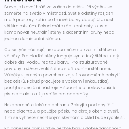
Barva je hlavní hráč ve vašem interiéru. Při výběru se
zaměřte na světlo v místnosti. Světlé odstíny rozjasní
malé prostory, zatímco tmavé barvy dodají útulnost
větším místům. Pokud máte rádi kontrasty, zkuste
kombinovat neutrální stěny s akcentními pruhy nebo
jednou dominantní stěnou.
Co se týče nástrojů, nezapomeňte na kvalitní štětce a
válečky. Pro hladké stěny funguje syntetický štětec, který
dobře drží vodou ředitou barvu. Pro strukturované
povrchy můžete zvolit štětec s přírodními štětinami.
Válečky s jemným povrchem zajistí rovnoměrné pokrytí
bez otisků. Pokud pracujete s voskem (enkaustika),
použijte speciální nástroje – špachtle a horkovzdušné
pistole – ale to už je spíše pro odborníky.
Nezapomeňte také na ochranu. Zakryjte podlahy fólií
nebo plachtou, a použijte pásku na okraje oken a dveří.
Tím se vyhnete nechtěným skvrnám a úklid bude rychlejší.
Po nanesení první vrstvy nechte barvu dobře zaschnout,