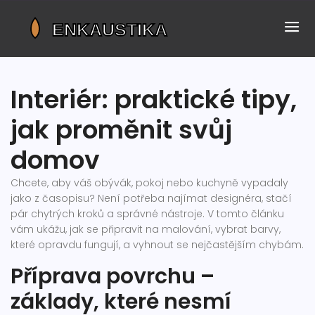
Interiér: praktické tipy,
jak proměnit svůj
domov
Chcete, aby váš obývák, pokoj nebo kuchyně vypadaly
jako z časopisu? Není potřeba najímat designéra, stačí
pár chytrých kroků a správné nástroje. V tomto článku
vám ukážu, jak se připravit na malování, vybrat barvy,
které opravdu fungují, a vyhnout se nejčastějším chybám.
Příprava povrchu –
základy, které nesmí