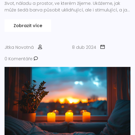
život, náladu a prostor, ve kterém žijeme. Ukážeme, jak
může šedá barva působit uklidňující, ale i stimulující, a jak
se používá v interiéru a umění. Nabídneme tipy jak
správně využít šedou v dekoraci vašeho domova a jaké
Zobrazit více
jsou trendy v designu s použitím šedé.
Jitka Novotná
8 dub 2024
0 Komentáře