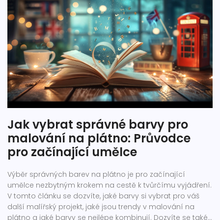
Jak vybrat správné barvy pro
malování na plátno: Průvodce
pro začínající umělce
Výběr správných barev na plátno je pro začínající
umělce nezbytným krokem na cestě k tvůrčímu vyjádření.
V tomto článku se dozvíte, jaké barvy si vybrat pro váš
další malířský projekt, jaké jsou trendy v malování na
plátno a jaké barvy se nejlépe kombinují. Dozvíte se také,