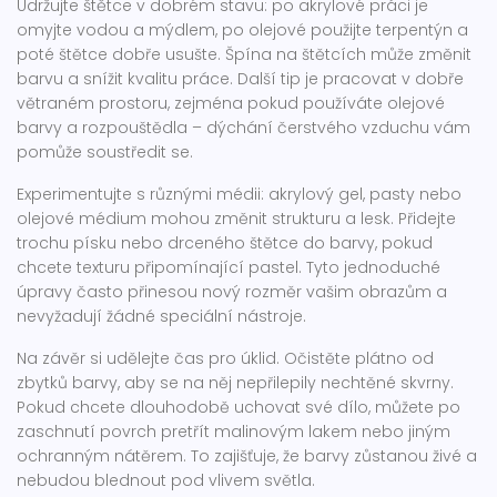
Udržujte štětce v dobrém stavu: po akrylové práci je
omyjte vodou a mýdlem, po olejové použijte terpentýn a
poté štětce dobře usušte. Špína na štětcích může změnit
barvu a snížit kvalitu práce. Další tip je pracovat v dobře
větraném prostoru, zejména pokud používáte olejové
barvy a rozpouštědla – dýchání čerstvého vzduchu vám
pomůže soustředit se.
Experimentujte s různými médii: akrylový gel, pasty nebo
olejové médium mohou změnit strukturu a lesk. Přidejte
trochu písku nebo drceného štětce do barvy, pokud
chcete texturu připomínající pastel. Tyto jednoduché
úpravy často přinesou nový rozměr vašim obrazům a
nevyžadují žádné speciální nástroje.
Na závěr si udělejte čas pro úklid. Očistěte plátno od
zbytků barvy, aby se na něj nepřilepily nechtěné skvrny.
Pokud chcete dlouhodobě uchovat své dílo, můžete po
zaschnutí povrch pretřít malinovým lakem nebo jiným
ochranným nátěrem. To zajišťuje, že barvy zůstanou živé a
nebudou blednout pod vlivem světla.