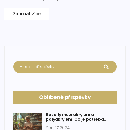
jak barvy ovlivňují vnímání uměleckého díla a jak správně
pečovat o vaše barvy a štětce.
Zobrazit více
Oblíbené příspěvky
Rozdíly mezi akrylem a
polyakrylem: Co je potřeba
vědět
čen, 17 2024