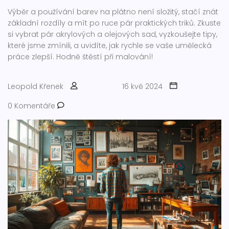
Výběr a používání barev na plátno není složitý, stačí znát
základní rozdíly a mít po ruce pár praktických triků. Zkuste
si vybrat pár akrylových a olejových sad, vyzkoušejte tipy,
které jsme zmínili, a uvidíte, jak rychle se vaše umělecká
práce zlepší. Hodně štěstí při malování!
Leopold Křenek
16 kvě 2024
0 Komentáře