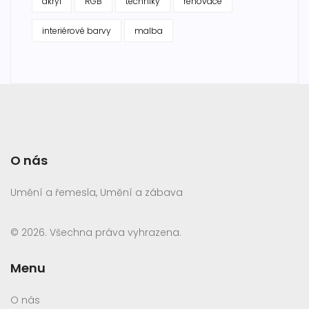
akryl
RGB
techniky
renovace
interiérové barvy
malba
O nás
Umění a řemesla, Umění a zábava
© 2026. Všechna práva vyhrazena.
Menu
O nás