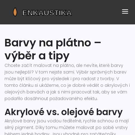
Barvy na plátno –
výběr a tipy
Chcete začít malovat na plátno, ale nevíte, které barvy
jsou nejlepší? V tom nejste sami. Výběr správných barev
může být klíčový pro výsledek i pro radost z tvorby. V
tomto článku si ukážeme, co je dobré vědět o akrylových i
olejových barvách a jak s nimi pracovat tak, aby se vám
podařilo dosáhnout požadovaného efektu.
Akrylové vs. olejové barvy
Akrylové barvy jsou vodou ředitelné, rychle schnou a mají
silný pigment. Díky tomu můžete malovat po sobě vrstvy
během jedné hodiny. Jsou vhodné pro začátečníky,