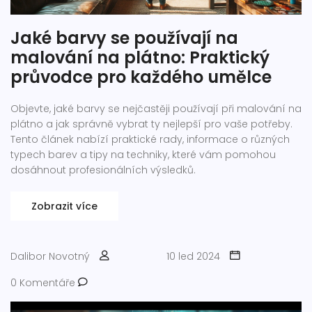
Jaké barvy se používají na
malování na plátno: Praktický
průvodce pro každého umělce
Objevte, jaké barvy se nejčastěji používají při malování na
plátno a jak správně vybrat ty nejlepší pro vaše potřeby.
Tento článek nabízí praktické rady, informace o různých
typech barev a tipy na techniky, které vám pomohou
dosáhnout profesionálních výsledků.
Zobrazit více
Dalibor Novotný
10 led 2024
0 Komentáře