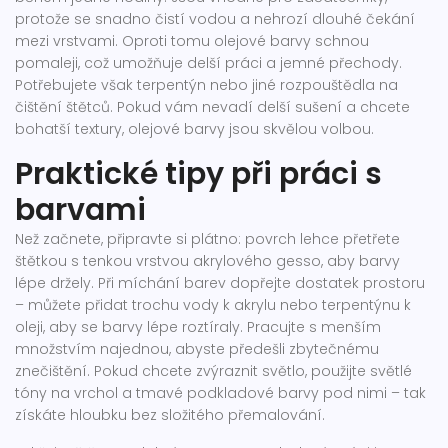
protože se snadno čistí vodou a nehrozí dlouhé čekání
mezi vrstvami. Oproti tomu olejové barvy schnou
pomaleji, což umožňuje delší práci a jemné přechody.
Potřebujete však terpentýn nebo jiné rozpouštědla na
čištění štětců. Pokud vám nevadí delší sušení a chcete
bohatší textury, olejové barvy jsou skvělou volbou.
Praktické tipy při práci s
barvami
Než začnete, připravte si plátno: povrch lehce přetřete
štětkou s tenkou vrstvou akrylového gesso, aby barvy
lépe držely. Při míchání barev dopřejte dostatek prostoru
– můžete přidat trochu vody k akrylu nebo terpentýnu k
oleji, aby se barvy lépe roztíraly. Pracujte s menším
množstvím najednou, abyste předešli zbytečnému
znečištění. Pokud chcete zvýraznit světlo, použijte světlé
tóny na vrchol a tmavé podkladové barvy pod nimi – tak
získáte hloubku bez složitého přemalování.